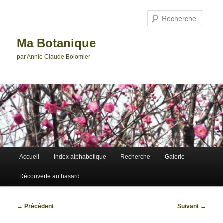
Aller
au
Reche
contenu
principal
Ma Botanique
par Annie Claude Bolomier
Menu
Accueil
Index alphabetique
Recherche
Galerie
principal
Découverte au hasard
Navigation
←
Précédent
Suivant
→
des