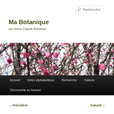
Aller
au
Reche
contenu
principal
Ma Botanique
par Annie Claude Bolomier
Menu
Accueil
Index alphabetique
Recherche
Galerie
principal
Découverte au hasard
Navigation
←
Précédent
Suivant
→
des