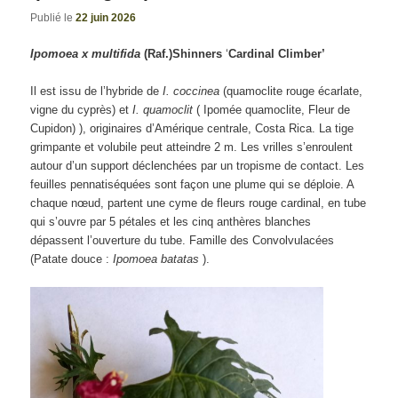
Publié le
22 juin 2026
Ipomoea x multifida
(Raf.)Shinners
‘
Cardinal Climber’
Il est issu de l’hybride de
I. coccinea
(quamoclite rouge écarlate,
vigne du cyprès) et
I. quamoclit
( Ipomée quamoclite, Fleur de
Cupidon) ), originaires d’Amérique centrale, Costa Rica. La tige
grimpante et volubile peut atteindre 2 m. Les vrilles s’enroulent
autour d’un support déclenchées par un tropisme de contact. Les
feuilles pennatiséquées sont façon une plume qui se déploie. A
chaque nœud, partent une cyme de fleurs rouge cardinal, en tube
qui s’ouvre par 5 pétales et les cinq anthères blanches
dépassent l’ouverture du tube. Famille des Convolvulacées
(Patate douce :
Ipomoea batatas
).