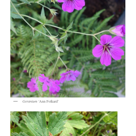
Geranium
‘Ann Folkard’