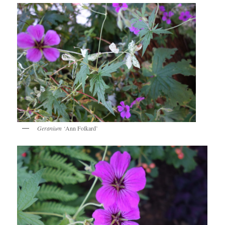
Geranium ‘
Ann Folkard’