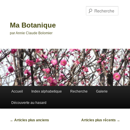
Aller
Aller
au
au
Reche
contenu
contenu
principal
secondaire
Ma Botanique
par Annie Claude Bolomier
Menu
Accueil
Index alphabetique
Recherche
Galerie
principal
Découverte au hasard
Navigation
←
Articles plus anciens
Articles plus récents
→
des