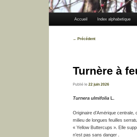
Menu
Accueil
Index alphabetique
principal
Navigation
←
Précédent
des
articles
Turnère à fe
Publié le
22 juin 2026
Turnera ulmifolia
L.
Originaire d’Amérique centrale,
milieu de longues feuilles serra
« Yellow Buttercups ». Elle supp
n’est pas sans danger .