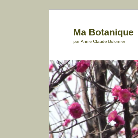
Aller
au
contenu
Ma Botanique
principal
par Annie Claude Bolomier