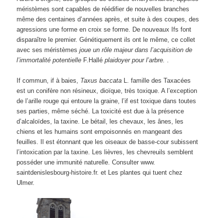
méristèmes sont capables de réédifier de nouvelles branches
même des centaines d’années après, et suite à des coupes, des
agressions une forme en croix se forme. De nouveaux Ifs font
disparaître le premier. Génétiquement ils ont le même, ce collet
avec ses méristèmes
joue un rôle majeur dans l’acquisition de
l’immortalité potentielle
F.Hallé
plaidoyer pour l’arbre.
.
If commun, if à baies,
Taxus baccata
L. famille des Taxacées
est un conifère non résineux, dioïque, très toxique. A l’exception
de l’arille rouge qui entoure la graine, l’if est toxique dans toutes
ses parties, même séché. La toxicité est due à la présence
d’alcaloïdes, la taxine. Le bétail, les chevaux, les ânes, les
chiens et les humains sont empoisonnés en mangeant des
feuilles. Il est étonnant que les oiseaux de basse-cour subissent
l’intoxication par la taxine. Les lièvres, les chevreuils semblent
posséder une immunité naturelle. Consulter www.
saintdenislesbourg-histoire.fr. et Les plantes qui tuent chez
Ulmer.