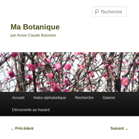
Aller
au
Reche
contenu
principal
Ma Botanique
par Annie Claude Bolomier
Menu
Accueil
Index alphabetique
Recherche
Galerie
principal
Découverte au hasard
Navigation
←
Précédent
Suivant
→
des